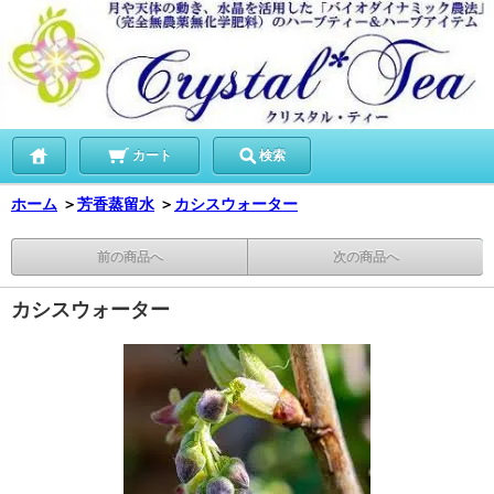
カート
検索
ホーム
＞
芳香蒸留水
＞
カシスウォーター
前の商品へ
次の商品へ
カシスウォーター