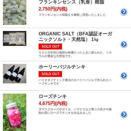
フランキンセンス（乳香）樹脂
2,750円(内税)
フランキンセンス樹脂を６種類ご用意いたしました
ORGANIC SALT（BFA認証オーガ
ニックソルト・天然塩） 1㎏
SOLD OUT
５００万年前の地球が綺麗だったときに創られた、ミネ
ラルが豊富な天然塩です。
ホーリーバジルチンキ
SOLD OUT
バイオダイナミック農法のホーリーバジルで作られたハ
ーブチンキです
ローズチンキ
4,675円(内税)
ダマスクローズやガリカ、ハマナスなど香りの良さや薬
効の高いローズでチンキを仕込みました