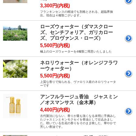
3,300円(内税)
フランキンセンスの精油でも別格とされる、超臨界抽
出。現在は４種類ございます。
ローズウォーター（ダマスクロー
ズ、センチフォリア、ガリカロー
ズ、プロヴァンス・ローズ）
5,500円(内税)
極上のローズウォーターを4種類ご用意いたしました
ネロリウォーター（オレンジフラワ
ーウォーター）
5,500円(内税)
上質な香りで知られる、ヴァロリス産のネロリウォータ
ーです
アンフルラージュ香油 ジャスミン
／オスマンサス（金木犀）
4,400円(内税)
古代製法にならい、香りが最も強くなる未明に手摘みし
たジャスミンとキンモクセイを香油として仕込みまし
た。咲いている生花の香りをそのまま映した、華やかで
芳しい香油です。