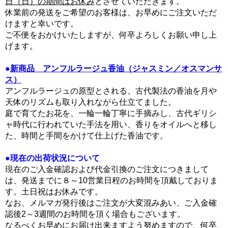
日（日）の期間はお休み
とさせていただきます。
休業前の発送をご希望のお客様は、お早めにご注文いただ
けますと幸いです。
ご不便をおかけいたしますが、何卒よろしくお願い申し上
げます。
●
新商品 アンフルラージュ香油（ジャスミン／オスマンサ
ス）
アンフルラージュの原型とされる、古代製法の香油を月や
天体のリズムも取り入れながら仕立てました。
庭で育てたお花を、一輪一輪丁寧に手摘みし、古代ギリシ
ャ時代に行われていた手法を用い、香りをオイルへと移し
た、時間と手間をかけて仕上げた香油です。
●現在の出荷状況について
現在のご入金確認および代金引換のご注文につきまして
は、発送までに８～10営業日程のお時間を頂戴しておりま
す。土日祝はお休みです。
なお、メルマガ発行後はご注文が大変混みあい、ご入金確
認後2～3週間のお時間を頂く場合もございます。
なるべくお早めにお届け出来ますよう努めますので、何卒