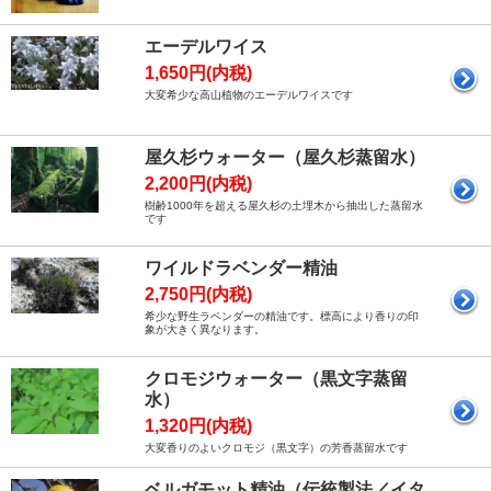
エーデルワイス
1,650円(内税)
大変希少な高山植物のエーデルワイスです
屋久杉ウォーター（屋久杉蒸留水）
2,200円(内税)
樹齢1000年を超える屋久杉の土埋木から抽出した蒸留水
です
ワイルドラベンダー精油
2,750円(内税)
希少な野生ラベンダーの精油です。標高により香りの印
象が大きく異なります。
クロモジウォーター（黒文字蒸留
水）
1,320円(内税)
大変香りのよいクロモジ（黒文字）の芳香蒸留水です
ベルガモット精油（伝統製法／イタ