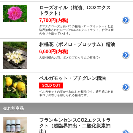
ローズオイル（精油、CO2エクス
トラクト）
7,700円(内税)
ダマスクローズと白バラの精油（ローズオットー）と超
臨界抽出されたローズのCO2エクストラクト、合計４種
の香りを扱っています。
柑橘花（ポメロ・ブロッサム）精油
6,600円(内税)
大型柑橘のお花、ポメロブロッサムの精油です
ベルガモット・プチグレン精油
SOLD OUT
ベルガモットの葉から抽出した精油です。透明感のある
ネロリの香りも感じられる精油です。
売れ筋商品
フランキンセンスCO2エクストラ
クト（超臨界抽出・二酸化炭素抽
出）