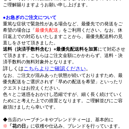
ご理解賜りますようお願い申し上げます。
●お急ぎのご注文について
重篤な症状で緊急性がある場合など、最優先での発送をご
希望の場合は「
最優先配送
」をご利用ください。なお、休
日返上での対応もいたしますことから、最優先配送料の見
直しをさせて頂きました。
送料（決済手数料含む）+最優先配送料を加算
にて対応させ
て頂きます。こちらはご注文金額にかかわらず、送料・決
済手数料の無料対象外となります。
詳しくは
こちらよりご確認ください
。
なお、ご注文が混みあった状態が続いておりますため、最
優先配送をご選択されず「早めの配送を希望」といったリ
クエストはお控えください。
色々とご迷惑をおかけし恐縮ですが、細く長く続けていく
ためにと考えた上での措置となります。ご理解並びにご容
赦頂けましたら幸いです。
◆当店のハーブチンキやブレンドティーは、基本的に
※
「花の日」
に収穫や仕込み、ブレンドを行っています。