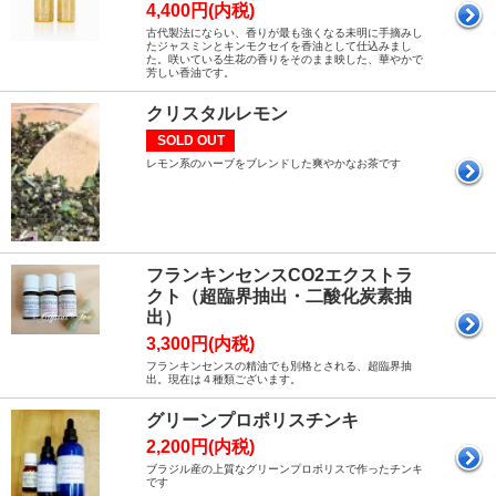
4,400円(内税)
古代製法にならい、香りが最も強くなる未明に手摘みし
たジャスミンとキンモクセイを香油として仕込みまし
た。咲いている生花の香りをそのまま映した、華やかで
芳しい香油です。
クリスタルレモン
SOLD OUT
レモン系のハーブをブレンドした爽やかなお茶です
フランキンセンスCO2エクストラ
クト（超臨界抽出・二酸化炭素抽
出）
3,300円(内税)
フランキンセンスの精油でも別格とされる、超臨界抽
出。現在は４種類ございます。
グリーンプロポリスチンキ
2,200円(内税)
ブラジル産の上質なグリーンプロポリスで作ったチンキ
です