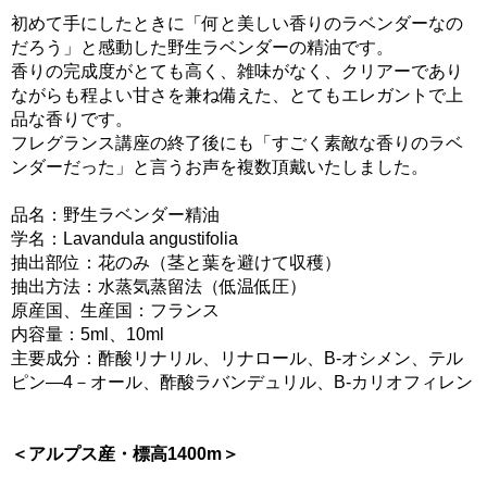
初めて手にしたときに「何と美しい香りのラベンダーなの
だろう」と感動した野生ラベンダーの精油です。
香りの完成度がとても高く、雑味がなく、クリアーであり
ながらも程よい甘さを兼ね備えた、とてもエレガントで上
品な香りです。
フレグランス講座の終了後にも「すごく素敵な香りのラベ
ンダーだった」と言うお声を複数頂戴いたしました。
品名：野生ラベンダー精油
学名：Lavandula angustifolia
抽出部位：花のみ（茎と葉を避けて収穫）
抽出方法：水蒸気蒸留法（低温低圧）
原産国、生産国：フランス
内容量：5ml、10ml
主要成分：酢酸リナリル、リナロール、B-オシメン、テル
ピン―4－オール、酢酸ラバンデュリル、B-カリオフィレン
＜アルプス産・標高1400m＞