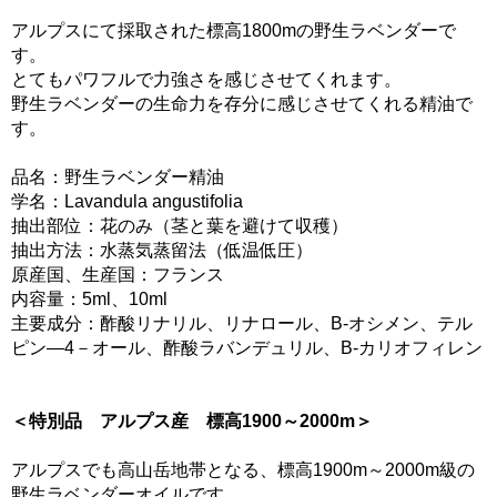
アルプスにて採取された標高1800mの野生ラベンダーで
す。
とてもパワフルで力強さを感じさせてくれます。
野生ラベンダーの生命力を存分に感じさせてくれる精油で
す。
品名：野生ラベンダー精油
学名：Lavandula angustifolia
抽出部位：花のみ（茎と葉を避けて収穫）
抽出方法：水蒸気蒸留法（低温低圧）
原産国、生産国：フランス
内容量：5ml、10ml
主要成分：酢酸リナリル、リナロール、B-オシメン、テル
ピン―4－オール、酢酸ラバンデュリル、B-カリオフィレン
＜特別品 アルプス産 標高1900～2000m＞
アルプスでも高山岳地帯となる、標高1900m～2000m級の
野生ラベンダーオイルです。