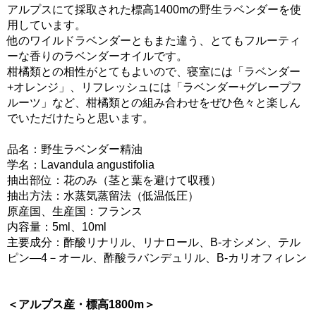
アルプスにて採取された標高1400mの野生ラベンダーを使
用しています。
他のワイルドラベンダーともまた違う、とてもフルーティ
ーな香りのラベンダーオイルです。
柑橘類との相性がとてもよいので、寝室には「ラベンダー
+オレンジ」、リフレッシュには「ラベンダー+グレープフ
ルーツ」など、柑橘類との組み合わせをぜひ色々と楽しん
でいただけたらと思います。
品名：野生ラベンダー精油
学名：Lavandula angustifolia
抽出部位：花のみ（茎と葉を避けて収穫）
抽出方法：水蒸気蒸留法（低温低圧）
原産国、生産国：フランス
内容量：5ml、10ml
主要成分：酢酸リナリル、リナロール、B-オシメン、テル
ピン―4－オール、酢酸ラバンデュリル、B-カリオフィレン
＜アルプス産・標高1800m＞