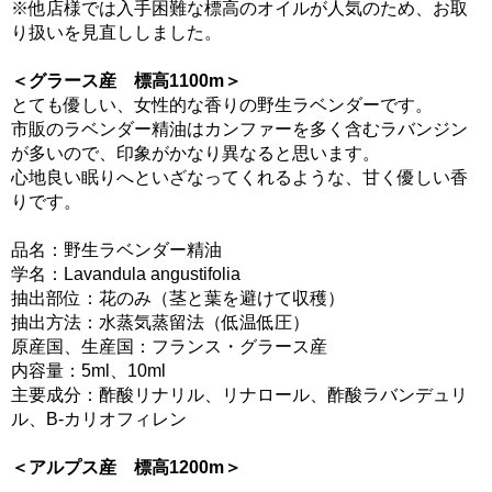
※他店様では入手困難な標高のオイルが人気のため、お取
り扱いを見直ししました。
＜グラース産 標高1100m＞
とても優しい、女性的な香りの野生ラベンダーです。
市販のラベンダー精油はカンファーを多く含むラバンジン
が多いので、印象がかなり異なると思います。
心地良い眠りへといざなってくれるような、甘く優しい香
りです。
品名：野生ラベンダー精油
学名：Lavandula angustifolia
抽出部位：花のみ（茎と葉を避けて収穫）
抽出方法：水蒸気蒸留法（低温低圧）
原産国、生産国：フランス・グラース産
内容量：5ml、10ml
主要成分：酢酸リナリル、リナロール、酢酸ラバンデュリ
ル、B-カリオフィレン
＜アルプス産 標高1200m＞