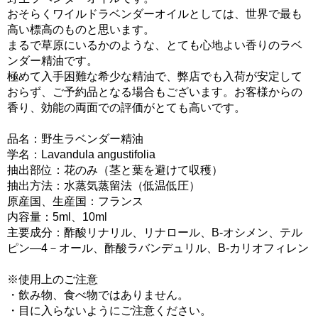
おそらくワイルドラベンダーオイルとしては、世界で最も
高い標高のものと思います。
まるで草原にいるかのような、とても心地よい香りのラベ
ンダー精油です。
極めて入手困難な希少な精油で、弊店でも入荷が安定して
おらず、ご予約品となる場合もございます。お客様からの
香り、効能の両面での評価がとても高いです。
品名：野生ラベンダー精油
学名：Lavandula angustifolia
抽出部位：花のみ（茎と葉を避けて収穫）
抽出方法：水蒸気蒸留法（低温低圧）
原産国、生産国：フランス
内容量：5ml、10ml
主要成分：酢酸リナリル、リナロール、B-オシメン、テル
ピン―4－オール、酢酸ラバンデュリル、B-カリオフィレン
※使用上のご注意
・飲み物、食べ物ではありません。
・目に入らないようにご注意ください。