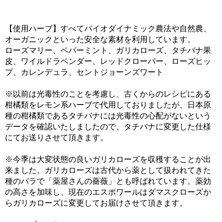
【使用ハーブ】すべてバイオダイナミック農法や自然農、
オーガニックといった安全な素材を利用しています。
ローズマリー、ペパーミント、ガリカローズ、タチバナ果
皮、ワイルドラベンダー、レッドクローバー、ローズヒッ
プ、カレンデュラ、セントジョーンズワート
※以前は光毒性のことを考慮し、古くからのレシピにある
柑橘類をレモン系ハーブで代用しておりましたが、日本原
種の柑橘類であるタチバナには光毒性の心配がないという
データを確認いたしましたので、タチバナに変更した仕様
にてお送りさせて頂きます。
※今季は大変状態の良いガリカローズを収穫することが出
来ました。ガリカローズは古代から薬として扱われてきた
種のバラで「薬屋さんの薔薇」とも呼ばれています。薬効
の高さを加味し、現在のエスポワールはダマスクローズか
らガリカローズに変更してお届けさせて頂きます。