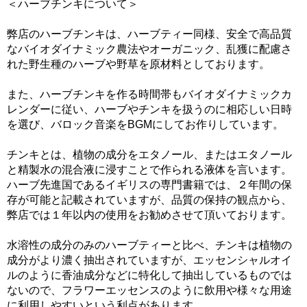
＜ハーブチンキについて＞
弊店のハーブチンキは、ハーブティー同様、安全で高品質
なバイオダイナミック農法やオーガニック、乱獲に配慮さ
れた野生種のハーブや野草を原材料としております。
また、ハーブチンキを作る時間帯もバイオダイナミックカ
レンダーに従い、ハーブやチンキを扱うのに相応しい日時
を選び、バロック音楽をBGMにしてお作りしています。
チンキとは、植物の成分をエタノール、またはエタノール
と精製水の混合液に浸すことで作られる液体を言います。
ハーブ先進国であるイギリスの専門書籍では、２年間の保
存が可能と記載されていますが、品質の保持の観点から、
弊店では１年以内の使用をお勧めさせて頂いております。
水溶性の成分のみのハーブティーと比べ、チンキは植物の
成分がより濃く抽出されていますが、エッセンシャルオイ
ルのように香油成分などに特化して抽出しているものでは
ないので、フラワーエッセンスのように飲用や様々な用途
に利用しやすいという利点があります。