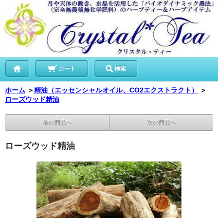
カート
検索
ホーム
＞
精油（エッセンシャルオイル、CO2エクストラクト）
＞
ローズウッド精油
前の商品へ
次の商品へ
ローズウッド精油