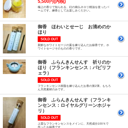
5,500円(内税)
極上の香りで知られる、幻の南仏ネロリ精油を使ったバ
ームです。練香としてお楽しみください。
御香 ほわいとせーじ お清めのか
ほり
SOLD OUT
新鮮なホワイトセージの葉を練り込んだお線香です。ホ
ワイトセージそのものの香りです。
御香 ふらんきんせんす 祈りのか
ほり（フランキンセンス：パピリフ
ェラ）
SOLD OUT
フランキンセンス樹脂を練り込んだお香の第2弾。もちろ
ん天然素材のみです。
御香 ふらんきんせんす（フランキ
ンセンス：ロイヤルグリーンホジャ
リ）
SOLD OUT
上質なフランキンセンスをメインに、天然成分100％で
作ったお線香です