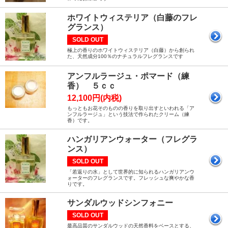
ホワイトウィステリア（白藤のフレ
グランス）
SOLD OUT
極上の香りのホワイトウィステリア（白藤）から創られ
た、天然成分100％のナチュラルフレグランスです
アンフルラージュ・ポマード（練
香） ５ｃｃ
12,100円(内税)
もっともお花そのものの香りを取り出すといわれる「ア
ンフルラージュ」という技法で作られたクリーム（練
香）です。
ハンガリアンウォーター（フレグラ
ンス）
SOLD OUT
「若返りの水」として世界的に知られるハンガリアンウ
ォーターのフレグランスです。フレッシュな爽やかな香
りです。
サンダルウッドシンフォニー
SOLD OUT
最高品質のサンダルウッドの天然香料をベースとする、